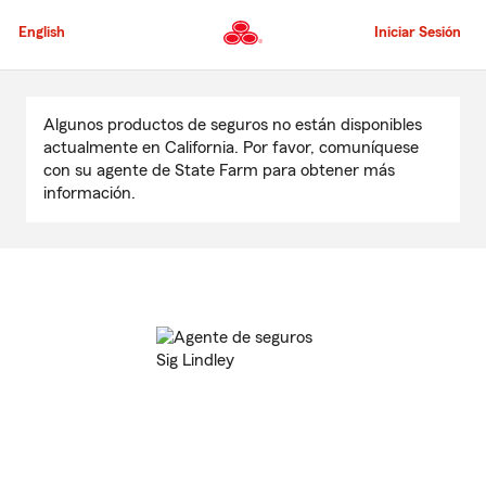
Pasar
al
English
Iniciar Sesión
contenido
principal
Comienzo
del
Algunos productos de seguros no están disponibles
contenido
actualmente en California. Por favor, comuníquese
principal
con su agente de State Farm para obtener más
información.