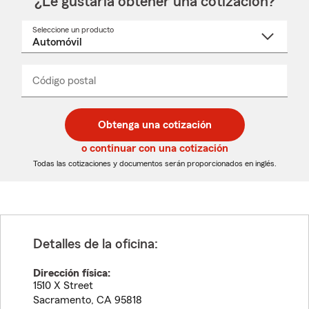
¿Le gustaría obtener una cotización?
Seleccione un producto
Seleccione
un
nombre
de
producto
del
Código postal
Ingresa
Ingresa
_____
menú
un
un
desplegable
código
código
postal
postal
Obtenga una cotización
de
de
5
5
o continuar con una cotización
dígitos
dígitos
Todas las cotizaciones y documentos serán proporcionados en inglés.
Detalles de la oficina:
Dirección física:
1510 X Street
Sacramento
,
CA
95818